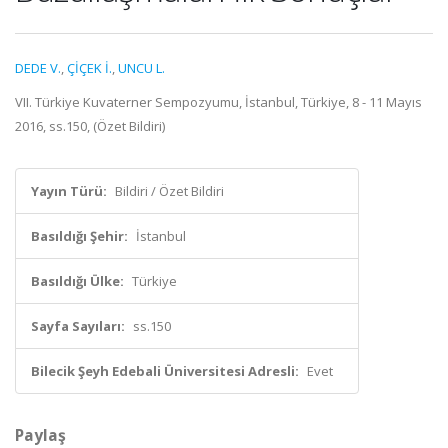
DEDE V.
,
ÇİÇEK İ.
,
UNCU L.
VII. Türkiye Kuvaterner Sempozyumu, İstanbul, Türkiye, 8 - 11 Mayıs
2016, ss.150, (Özet Bildiri)
Yayın Türü:
Bildiri / Özet Bildiri
Basıldığı Şehir:
İstanbul
Basıldığı Ülke:
Türkiye
Sayfa Sayıları:
ss.150
Bilecik Şeyh Edebali Üniversitesi Adresli:
Evet
Paylaş