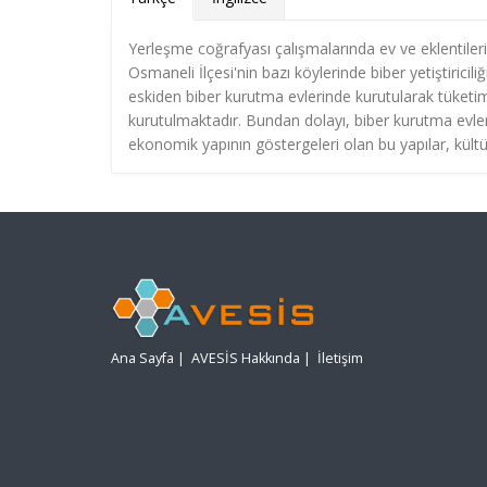
Yerleşme coğrafyası çalışmalarında ev ve eklentileri i
Osmaneli İlçesi'nin bazı köylerinde biber yetiştiricili
eskiden biber kurutma evlerinde kurutularak tüket
kurutulmaktadır. Bundan dolayı, biber kurutma evler
ekonomik yapının göstergeleri olan bu yapılar, kül
Ana Sayfa
|
AVESİS Hakkında
|
İletişim