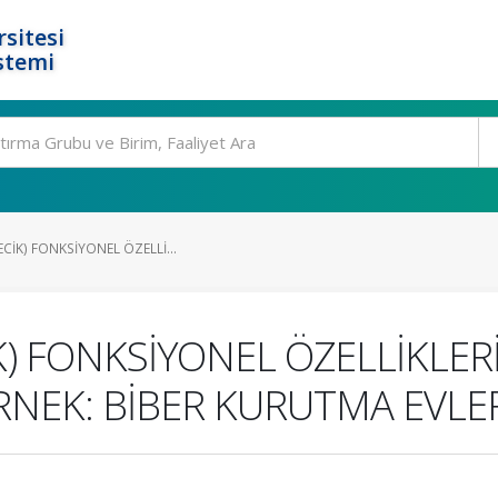
rsitesi
stemi
CİK) FONKSİYONEL ÖZELLİ...
K) FONKSİYONEL ÖZELLİKLER
RNEK: BİBER KURUTMA EVLE