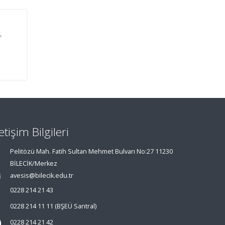
,
letişim Bilgileri
Pelitözü Mah. Fatih Sultan Mehmet Bulvarı No:27 11230
BİLECİK/Merkez
avesis@bilecik.edu.tr
0228 214 21 43
0228 214 11 11 (BŞEÜ Santral)
0228 214 21 42