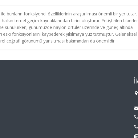
le bunların fonksiyonel özelliklerinin araştırılması önemli bir yer tutar.
ği halkın temel geçim kaynaklarından birini oluşturur. Yetiştirilen biberler
ime sunulurken; günümüzde naylon örtüler üzerinde ve güneş altında
i eski fonksiyonlarını kaybederek yıkılmaya yüz tutmuştur. Geleneksel
türel coğrafi görünümü yansıtması bakımından da önemlidir
İ