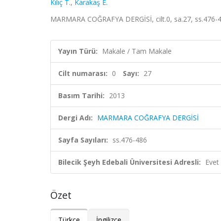
Kılıç T.
,
Karakaş E.
MARMARA COĞRAFYA DERGİSİ, cilt.0, sa.27, ss.476-4
Yayın Türü:
Makale / Tam Makale
Cilt numarası:
0
Sayı:
27
Basım Tarihi:
2013
Dergi Adı:
MARMARA COĞRAFYA DERGİSİ
Sayfa Sayıları:
ss.476-486
Bilecik Şeyh Edebali Üniversitesi Adresli:
Evet
Özet
Türkçe
İngilizce