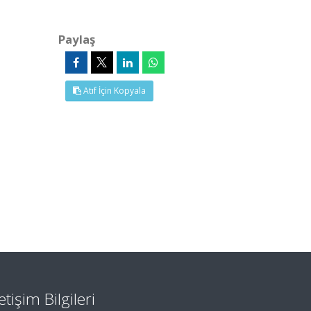
Paylaş
Atıf İçin Kopyala
letişim Bilgileri