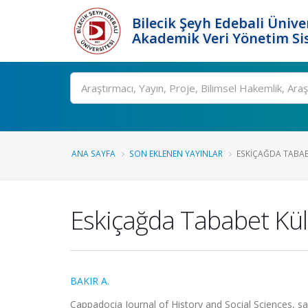
Bilecik Şeyh Edebali Ünive
Akademik Veri Yönetim Si
Ara
ANA SAYFA
SON EKLENEN YAYINLAR
ESKIÇAĞDA TABAB
Eskiçağda Tababet Kült
BAKIR A.
Cappadocia Journal of History and Social Sciences, sa