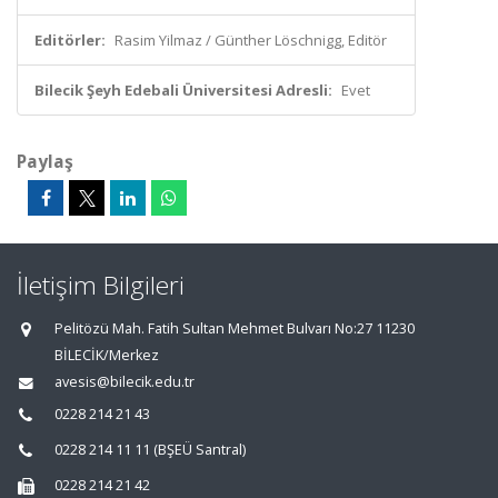
Editörler:
Rasim Yilmaz / Günther Löschnigg, Editör
Bilecik Şeyh Edebali Üniversitesi Adresli:
Evet
Paylaş
İletişim Bilgileri
Pelitözü Mah. Fatih Sultan Mehmet Bulvarı No:27 11230
BİLECİK/Merkez
avesis@bilecik.edu.tr
0228 214 21 43
0228 214 11 11 (BŞEÜ Santral)
0228 214 21 42