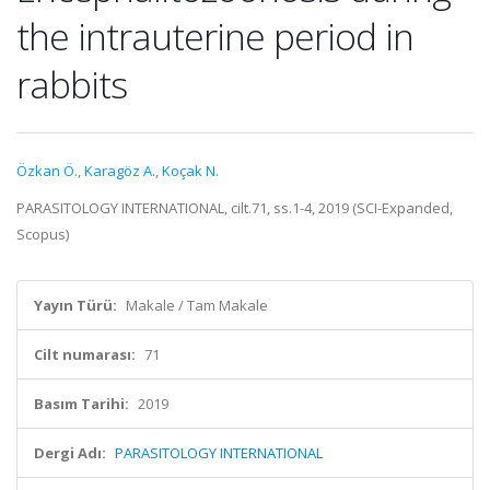
the intrauterine period in
rabbits
Özkan Ö.
,
Karagöz A.
,
Koçak N.
PARASITOLOGY INTERNATIONAL, cilt.71, ss.1-4, 2019 (SCI-Expanded,
Scopus)
Yayın Türü:
Makale / Tam Makale
Cilt numarası:
71
Basım Tarihi:
2019
Dergi Adı:
PARASITOLOGY INTERNATIONAL