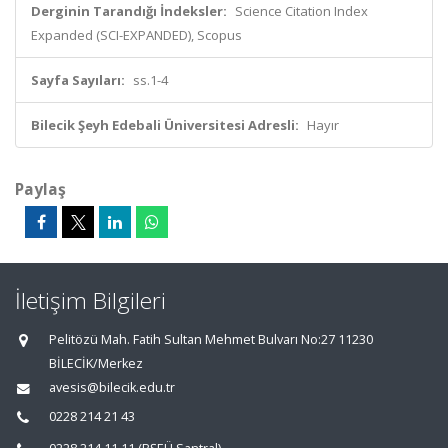
Derginin Tarandığı İndeksler:
Science Citation Index
Expanded (SCI-EXPANDED), Scopus
Sayfa Sayıları:
ss.1-4
Bilecik Şeyh Edebali Üniversitesi Adresli:
Hayır
Paylaş
İletişim Bilgileri
Pelitözü Mah. Fatih Sultan Mehmet Bulvarı No:27 11230
BİLECİK/Merkez
avesis@bilecik.edu.tr
0228 214 21 43