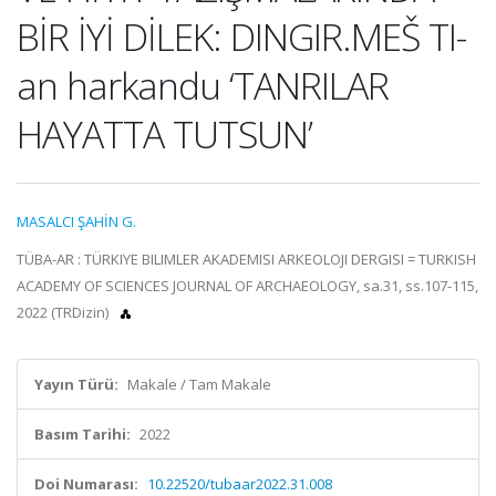
BİR İYİ DİLEK: DINGIR.MEŠ TI-
an harkandu ‘TANRILAR
HAYATTA TUTSUN’
MASALCI ŞAHİN G.
TÜBA-AR : TÜRKIYE BILIMLER AKADEMISI ARKEOLOJI DERGISI = TURKISH
ACADEMY OF SCIENCES JOURNAL OF ARCHAEOLOGY, sa.31, ss.107-115,
2022 (TRDizin)
Yayın Türü:
Makale / Tam Makale
Basım Tarihi:
2022
Doi Numarası:
10.22520/tubaar2022.31.008