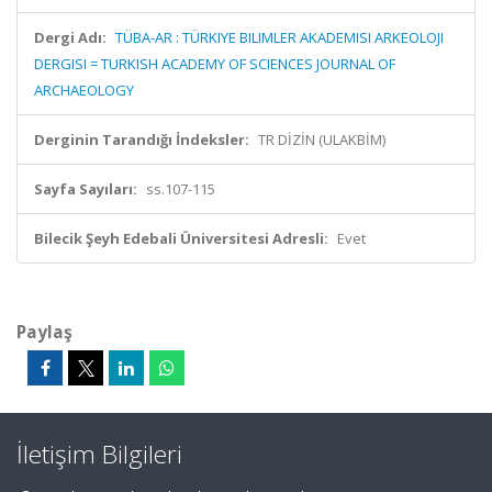
Dergi Adı:
TÜBA-AR : TÜRKIYE BILIMLER AKADEMISI ARKEOLOJI
DERGISI = TURKISH ACADEMY OF SCIENCES JOURNAL OF
ARCHAEOLOGY
Derginin Tarandığı İndeksler:
TR DİZİN (ULAKBİM)
Sayfa Sayıları:
ss.107-115
Bilecik Şeyh Edebali Üniversitesi Adresli:
Evet
Paylaş
İletişim Bilgileri