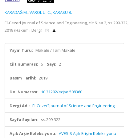
KARADAĞ M.
,
VAROL U. C.
,
KARASU B.
El-Cezerî Journal of Science and Engineering, cilt.6, sa.2, ss.299-322,
2019 (Hakemli Dergi)
Yayın Türü:
Makale / Tam Makale
Cilt numarası:
6
Sayı:
2
Basım Tarihi:
2019
Doi Numarası:
10.31202/ecjse.508360
Dergi Adı:
El-Cezerî Journal of Science and Engineering
Sayfa Sayıları:
ss.299-322
Açık Arşiv Koleksiyonu:
AVESİS Açık Erişim Koleksiyonu