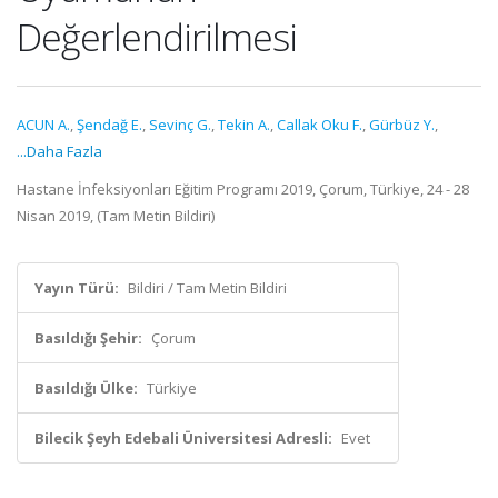
Değerlendirilmesi
ACUN A.
,
Şendağ E.
,
Sevinç G.
,
Tekin A.
,
Callak Oku F.
,
Gürbüz Y.
,
...Daha Fazla
Hastane İnfeksiyonları Eğitim Programı 2019, Çorum, Türkiye, 24 - 28
Nisan 2019, (Tam Metin Bildiri)
Yayın Türü:
Bildiri / Tam Metin Bildiri
Basıldığı Şehir:
Çorum
Basıldığı Ülke:
Türkiye
Bilecik Şeyh Edebali Üniversitesi Adresli:
Evet