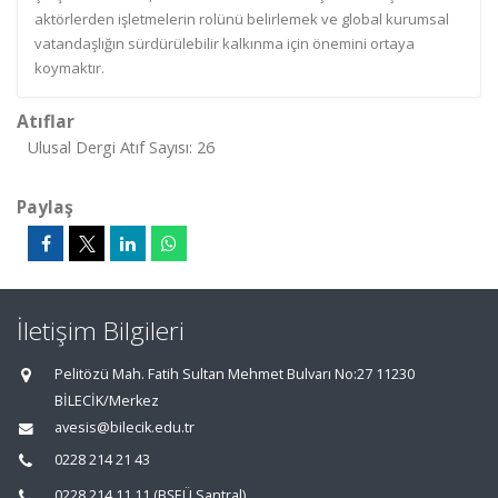
aktörlerden işletmelerin rolünü belirlemek ve global kurumsal
vatandaşlığın sürdürülebilir kalkınma için önemini ortaya
koymaktır.
Atıflar
Ulusal Dergi Atıf Sayısı: 26
Paylaş
İletişim Bilgileri
Pelitözü Mah. Fatih Sultan Mehmet Bulvarı No:27 11230
BİLECİK/Merkez
avesis@bilecik.edu.tr
0228 214 21 43
0228 214 11 11 (BŞEÜ Santral)