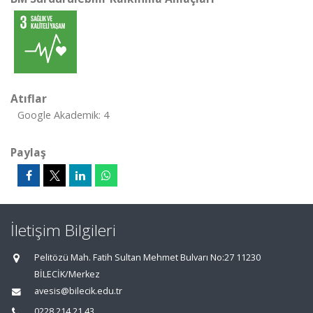
Atıflar
Google Akademik: 4
Paylaş
İletişim Bilgileri
Pelitözü Mah. Fatih Sultan Mehmet Bulvarı No:27 11230
BİLECİK/Merkez
avesis@bilecik.edu.tr
0228 214 21 43