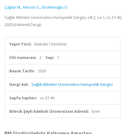
Çağlar M.
,
Mersin S.
,
İbrahimoğlu Ö.
Sağlık Bilimleri Üniversitesi Hemşirelik Dergisi, cilt.2, sa.1, ss.37-40,
2020 (Hakemli Dergi)
Yayın Türü:
Makale / Derleme
Cilt numarası:
2
Sayı:
1
Basım Tarihi:
2020
Dergi Adı:
Sağlık Bilimleri Üniversitesi Hemşirelik Dergisi
Sayfa Sayıları:
ss.37-40
Bilecik Şeyh Edebali Üniversitesi Adresli:
Evet
BM Sürdürülebilir Kalkınma Amaçları