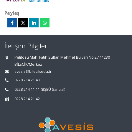
-
see details
Paylaş
İletişim Bilgileri
Pelitözü Mah. Fatih Sultan Mehmet Bulvarı No:27 11230
BİLECİK/Merkez
avesis@bilecik.edu.tr
0228 214 21 43
0228 214 11 11 (BŞEÜ Santral)
0228 214 21 42