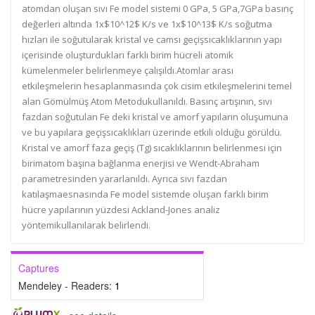
atomdan oluşan sıvı Fe model sistemi 0 GPa, 5 GPa,7GPa basınç
değerleri altında 1x$10^12$ K/s ve 1x$10^13$ K/s soğutma
hızları ile soğutularak kristal ve camsı geçişsıcaklıklarının yapı
içerisinde oluşturdukları farklı birim hücreli atomik
kümelenmeler belirlenmeye çalışıldı.Atomlar arası
etkileşmelerin hesaplanmasında çok cisim etkileşmelerini temel
alan Gömülmüş Atom Metodukullanıldı. Basınç artışının, sıvı
fazdan soğutulan Fe deki kristal ve amorf yapıların oluşumuna
ve bu yapılara geçişsıcaklıkları üzerinde etkili olduğu görüldü.
Kristal ve amorf faza geçiş (Tg) sıcaklıklarının belirlenmesi için
birimatom başına bağlanma enerjisi ve Wendt-Abraham
parametresinden yararlanıldı. Ayrıca sıvı fazdan
katılaşmaesnasında Fe model sistemde oluşan farklı birim
hücre yapılarının yüzdesi Ackland-Jones analiz
yöntemikullanılarak belirlendi.
Captures
Mendeley - Readers:
1