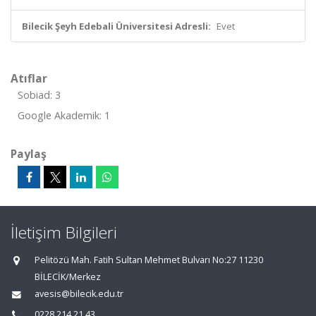
Bilecik Şeyh Edebali Üniversitesi Adresli:
Evet
Atıflar
Sobiad: 3
Google Akademik: 1
Paylaş
İletişim Bilgileri
Pelitözü Mah. Fatih Sultan Mehmet Bulvarı No:27 11230
BİLECİK/Merkez
avesis@bilecik.edu.tr
0228 214 21 43