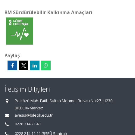
BM Sürdürülebilir Kalkınma Amaçları
Paylaş
İletişim Bilgileri
Pelitözü Mah. Fatih Sultan Mehmet Bulvarı No:27 11230
BİLECİK/Merkez
avesis@bilecik.edu.tr
0228 214 21 43
0228 214 11 11 (BŞEÜ Santral)