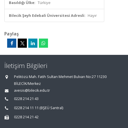
Basıldığı Ülke:
Türkiye
Bilecik Şeyh Edebali Üniversitesi Adresli:
Hayır
Paylaş
İletişim Bilgileri
Pelitözü Mah. Fatih Sultan Mehmet Bulvarı No:27 11230
BİLECİK/Merkez
avesis@bilecik.edu.tr
0228 214 21 43
0228 214 11 11 (BŞEÜ Santral)
0228 214 21 42