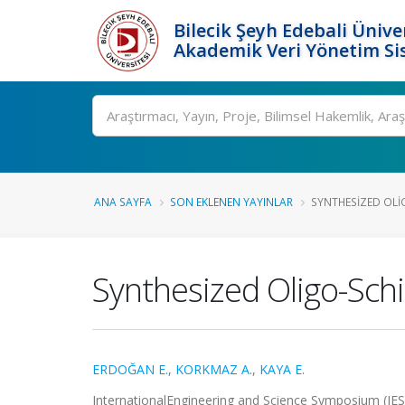
Bilecik Şeyh Edebali Ünive
Akademik Veri Yönetim Si
Ara
ANA SAYFA
SON EKLENEN YAYINLAR
SYNTHESIZED OLIG
Synthesized Oligo-Schi
ERDOĞAN E.
,
KORKMAZ A.
,
KAYA E.
InternationalEngineering and Science Symposium (IESS 2