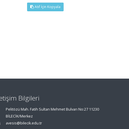
Atıf İçin Kopyala
letişim Bilgileri
Pelitözü Mah. Fatih Sultan Mehmet Bulvarı No:27 11230
BİLECİK/Merkez
avesis@bilecik.edu.tr