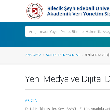
Bilecik Şeyh Edebali Ünive
Akademik Veri Yönetim Si
Ara
ANA SAYFA
SON EKLENEN YAYINLAR
YENI MEDYA VE DI
Yeni Medya ve Dijital 
ARICI A.
Dijital Halkla İlişkiler, Sevil BAYÇU, Editör, Anadolu Ü