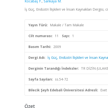
Kocabaş F.
,
Sarıkaya M.
İş Güç, Endüstri İlişkileri ve İnsan Kaynakları Dergisi, 
Yayın Türü:
Makale / Tam Makale
Cilt numarası:
11
Sayı:
1
Basım Tarihi:
2009
Dergi Adı:
İş Güç, Endüstri İlişkileri ve İnsan Kayna
Derginin Tarandığı İndeksler:
TR DİZİN (ULAK
Sayfa Sayıları:
ss.54-72
Bilecik Şeyh Edebali Üniversitesi Adresli:
Evet
Özet