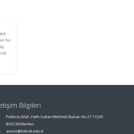
taya
 ve bu
daş
emli
letişim Bilgileri
Pelitözü Mah. Fatih Sultan Mehmet Bulvarı No:27 11230
BİLECİK/Merkez
avesis@bilecik.edu.tr