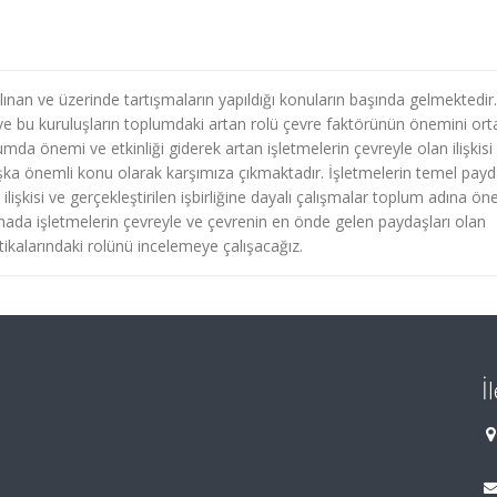
nan ve üzerinde tartışmaların yapıldığı konuların başında gelmektedir.
tış ve bu kuruluşların toplumdaki artan rolü çevre faktörünün önemini or
lumda önemi ve etkinliği giderek artan işletmelerin çevreyle olan ilişkisi
 başka önemli konu olarak karşımıza çıkmaktadır. İşletmelerin temel pay
 ilişkisi ve gerçekleştirilen işbirliğine dayalı çalışmalar toplum adına ön
ada işletmelerin çevreyle ve çevrenin en önde gelen paydaşları olan
litikalarındaki rolünü incelemeye çalışacağız.
İ