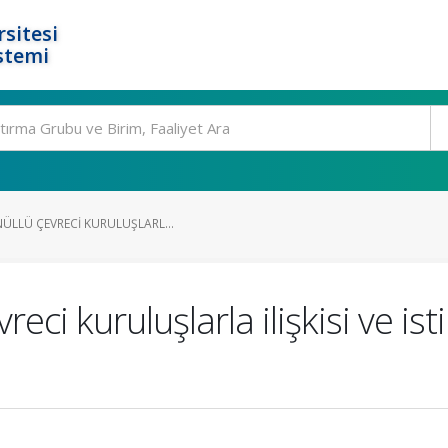
rsitesi
stemi
ÜLLÜ ÇEVRECI KURULUŞLARL...
reci kuruluşlarla ilişkisi ve is