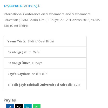
TAŞKÖPRÜ K.
,
ALTINTAŞ İ.
International Conference on Mathematics and Mathematics
Education (ICMME 2018), Ordu, Türkiye, 27 - 29 Haziran 2018, ss.835-
836, (Özet Bildiri)
Yayın Türü:
Bildiri / Özet Bildiri
Basıldığı Şehir:
Ordu
Basıldığı Ülke:
Türkiye
Sayfa Sayıları:
ss.835-836
Bilecik Şeyh Edebali Üniversitesi Adresli:
Evet
Paylaş