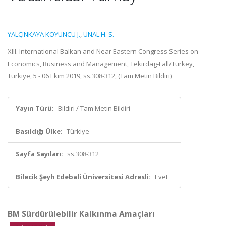
YALÇINKAYA KOYUNCU J.
,
ÜNAL H. S.
XIII. International Balkan and Near Eastern Congress Series on
Economics, Business and Management, Tekirdag-Fall/Turkey,
Türkiye, 5 - 06 Ekim 2019, ss.308-312, (Tam Metin Bildiri)
Yayın Türü:
Bildiri / Tam Metin Bildiri
Basıldığı Ülke:
Türkiye
Sayfa Sayıları:
ss.308-312
Bilecik Şeyh Edebali Üniversitesi Adresli:
Evet
BM Sürdürülebilir Kalkınma Amaçları