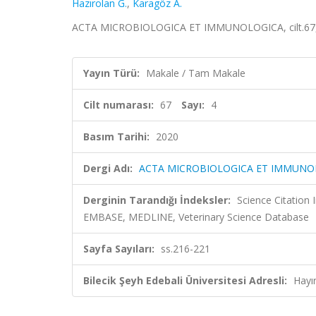
Hazırolan G.
,
Karagöz A.
ACTA MICROBIOLOGICA ET IMMUNOLOGICA, cilt.67, sa
Yayın Türü:
Makale / Tam Makale
Cilt numarası:
67
Sayı:
4
Basım Tarihi:
2020
Dergi Adı:
ACTA MICROBIOLOGICA ET IMMUNO
Derginin Tarandığı İndeksler:
Science Citation
EMBASE, MEDLINE, Veterinary Science Database
Sayfa Sayıları:
ss.216-221
Bilecik Şeyh Edebali Üniversitesi Adresli:
Hayı