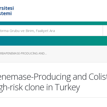
rsitesi
stemi
ARBAPENEMASE-PRODUCING AND...
emase-Producing and Colistin
-risk clone in Turkey