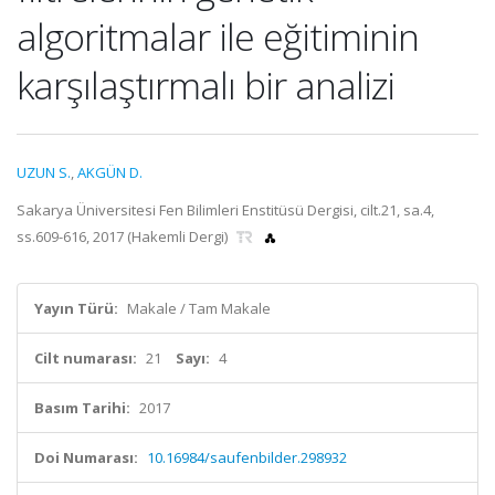
algoritmalar ile eğitiminin
karşılaştırmalı bir analizi
UZUN S.
,
AKGÜN D.
Sakarya Üniversitesi Fen Bilimleri Enstitüsü Dergisi, cilt.21, sa.4,
ss.609-616, 2017 (Hakemli Dergi)
Yayın Türü:
Makale / Tam Makale
Cilt numarası:
21
Sayı:
4
Basım Tarihi:
2017
Doi Numarası:
10.16984/saufenbilder.298932