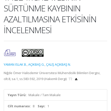
SÜRTÜNME KAYBININ
AZALTILMASINA ETKİSİNİN
İNCELENMESİ
YAMAN ISLAK B.
,
AÇIKBAŞ G.
,
ÇALIŞ AÇIKBAŞ N.
Niğde Ömer Halisdemir Üniversitesi Mühendislik Bilimleri Dergisi,
cilt.8, sa.1, ss.583-592, 2019 (Hakemli Dergi)
Yayın Türü:
Makale / Tam Makale
Cilt numarası:
8
Sayı:
1