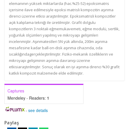
elemanının yüksek miktarlarda (hac.%25-52) epoksimatris
içerisine ilave edilmesiyle epoksi matrisli kompozitin aşınma
direnci üzerine etkisi araştırılmıştır. Epoksimatrisli kompozitler
açık kalıplama tekniği ile üretilmiştir. Grafit dolgulu
kompozitlerin 3 noktalı eğmemukavemeti, eğme modulü, sertlik,
yoğunluk ölçümleri yapılmış ve mikroyapı gelişimleri
incelenmiştir. Aşınmatestleri 5N yük altında, 200m aşınma
mesafesine kadar ball-on-disk aşınma cihazında, oda
sıcaklığındagerçekleştirilmiştir. Fiziko-mekanik özelliklerin ve
mikroyapı gelişiminin aşınma davranışı üzerine
etkisiaraştırılmıştır. Sonuç olarak en iyi aşınma direnci %30 grafit
katkılı kompozit malzemede elde edilmiştir.
Captures
Mendeley - Readers:
1
-
see details
Paylaş