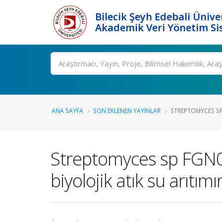
Bilecik Şeyh Edebali Ünive
Akademik Veri Yönetim Si
Ara
ANA SAYFA
SON EKLENEN YAYINLAR
STREPTOMYCES SP
Streptomyces sp FGN0
biyolojik atık su arıtı