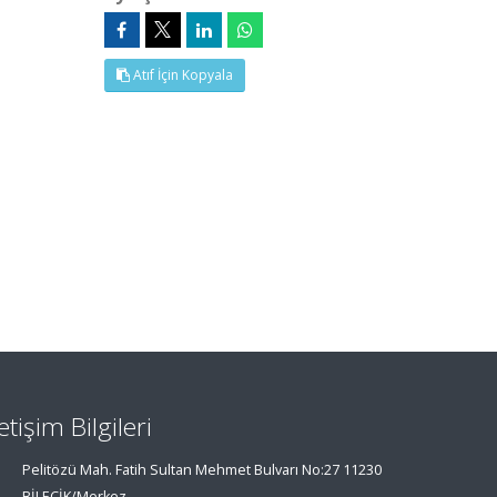
Atıf İçin Kopyala
letişim Bilgileri
Pelitözü Mah. Fatih Sultan Mehmet Bulvarı No:27 11230
BİLECİK/Merkez