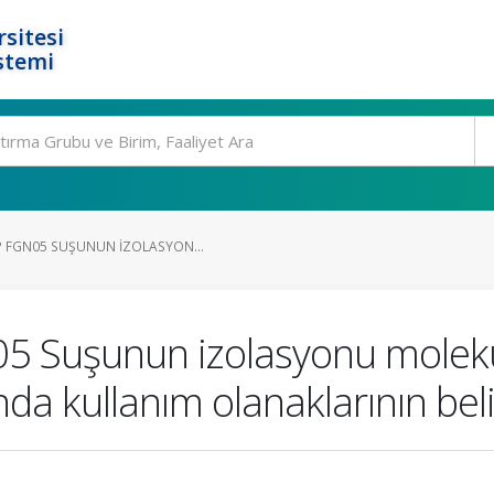
rsitesi
stemi
 FGN05 SUŞUNUN IZOLASYON...
5 Suşunun izolasyonu molekü
mında kullanım olanaklarının be