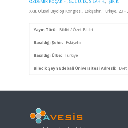
ÖZDEMİR KOÇAK F.
,
GÜL Ü. D.
,
SİLAH H.
,
IŞIK K.
XXII. Ulusal Biyoloji Kongresi., Eskişehir, Türkiye, 23 -
Yayın Türü:
Bildiri / Özet Bildiri
Basıldığı Şehir:
Eskişehir
Basıldığı Ülke:
Türkiye
Bilecik Şeyh Edebali Üniversitesi Adresli:
Evet