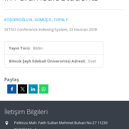
KÖŞGEROĞLU N.
,
GÜMÜŞ D.
,
TOPAL F.
SETSCI Conference Indexing System, 23 Haziran 2018
Yayın Türü:
Bildiri
Bilecik Şeyh Edebali Üniversitesi Adresli:
Evet
Paylaş
İletişim Bilgileri
Pelitözü Mah. Fatih Sultan Mehmet Bulvarı No:27 11230