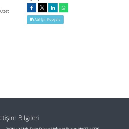
(Özet
Atıf İçin Kopyala
letişim Bilgileri
Pelitözü Mah. Fatih Sultan Mehmet Bulvarı No:27 11230