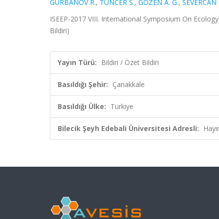
GURBANOV R.
,
TUNCER S.
,
GÖZEN A. G.
,
SEVERCAN 
ISEEP-2017 VIII. International Symposium On Ecology
Bildiri)
Yayın Türü:
Bildiri / Özet Bildiri
Basıldığı Şehir:
Çanakkale
Basıldığı Ülke:
Türkiye
Bilecik Şeyh Edebali Üniversitesi Adresli:
Hayı