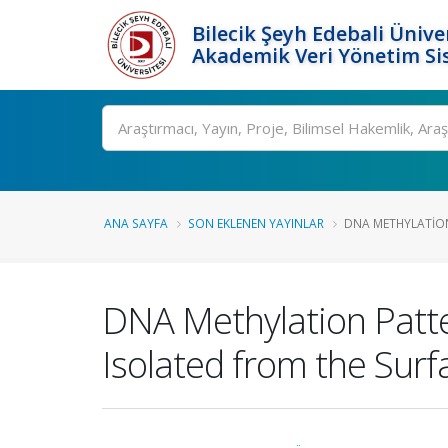
Bilecik Şeyh Edebali Ünive
Akademik Veri Yönetim Si
Ara
ANA SAYFA
SON EKLENEN YAYINLAR
DNA METHYLATION
DNA Methylation Patte
Isolated from the Sur