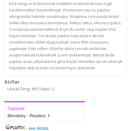
kürk rengi ve kromozomal özellikler incelenerek türe özgü
karakteristikler kaydedilmiştir. Kromozom sayı ve yapıları
ideogramlar halinde sunulmuştur. Araştırma sonucunda tespit
edilen Mus musculus domesticus, Rattus rattus, Microtus lydius,
CrocidurasuaveolensBilecik ili için ilk veriler olup toplam 9 tür
kaydı verilmiştir. Tür tespiti yapılan hayvanlara ait kan
örneklerinden cDNA oluşturulmak üzere RNA izolasyonu
yapılmıştır. Elde edilen cDNA’lar daha sonraki moleküler
araştırmalarda kullanılmak üzere stoklanmıştır. Bilecik ilinde
yapılan arazi çalışmalarına göre küçük memeliler için en elverişli
habitatlar ekili araziler ve orman kıyısı alanlarıdır
Atıflar
Ulusal Dergi Atıf Sayısı: 2
Captures
Mendeley - Readers:
1
-
see details