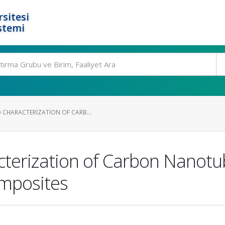
rsitesi
stemi
 CHARACTERIZATION OF CARB...
cterization of Carbon Nanotu
mposites