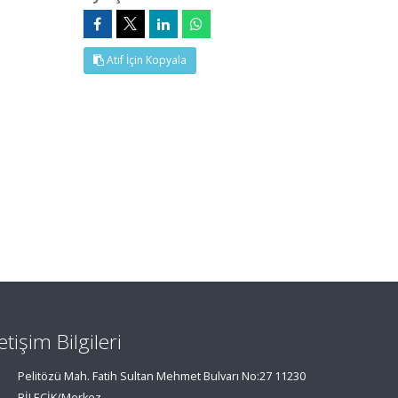
Atıf İçin Kopyala
letişim Bilgileri
Pelitözü Mah. Fatih Sultan Mehmet Bulvarı No:27 11230
BİLECİK/Merkez