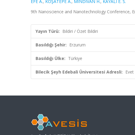
EFE A.
,
KOŞATEPE A.
,
MİNDİVAN H.
,
KAYALI E. S.
9th Nanoscience and Nanotechnology Conference, Erzu
Yayın Türü:
Bildiri / Özet Bildiri
Basıldığı Şehir:
Erzurum
Basıldığı Ülke:
Türkiye
Bilecik Şeyh Edebali Üniversitesi Adresli:
Evet