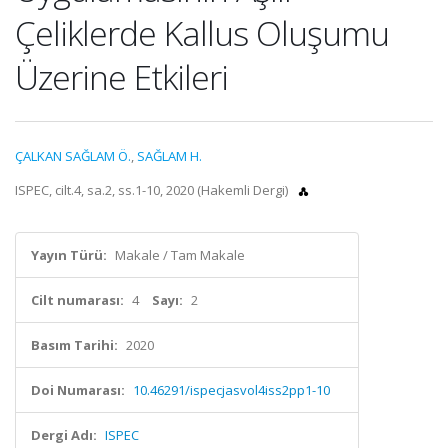
Çeliklerde Kallus Oluşumu
Üzerine Etkileri
ÇALKAN SAĞLAM Ö.
,
SAĞLAM H.
ISPEC, cilt.4, sa.2, ss.1-10, 2020 (Hakemli Dergi)
Yayın Türü:
Makale / Tam Makale
Cilt numarası:
4
Sayı:
2
Basım Tarihi:
2020
Doi Numarası:
10.46291/ispecjasvol4iss2pp1-10
Dergi Adı:
ISPEC