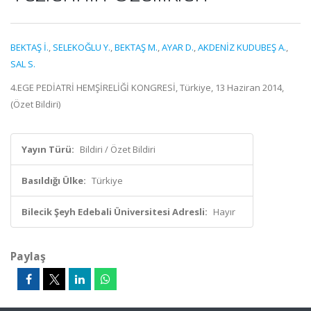
BEKTAŞ İ.
,
SELEKOĞLU Y.
,
BEKTAŞ M.
,
AYAR D.
,
AKDENİZ KUDUBEŞ A.
,
SAL S.
4.EGE PEDİATRİ HEMŞİRELİĞİ KONGRESİ, Türkiye, 13 Haziran 2014,
(Özet Bildiri)
Yayın Türü:
Bildiri / Özet Bildiri
Basıldığı Ülke:
Türkiye
Bilecik Şeyh Edebali Üniversitesi Adresli:
Hayır
Paylaş