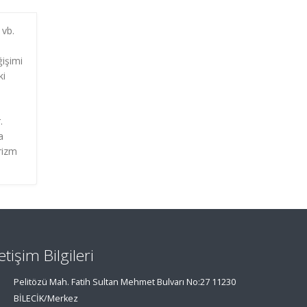
 vb.
ğişimi
ki
.
a
rizm
letişim Bilgileri
Pelitözü Mah. Fatih Sultan Mehmet Bulvarı No:27 11230
BİLECİK/Merkez