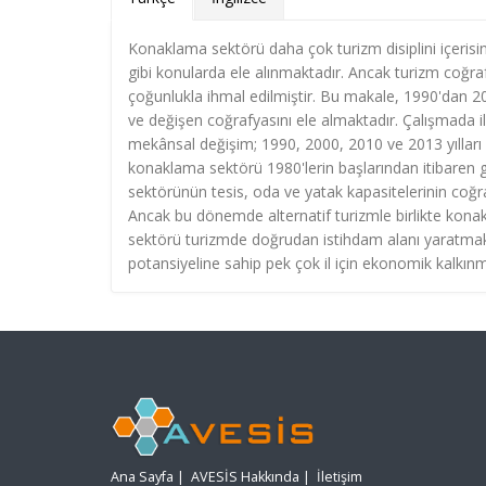
Konaklama sektörü daha çok turizm disiplini içerisi
gibi konularda ele alınmaktadır. Ancak turizm coğ
çoğunlukla ihmal edilmiştir. Bu makale, 1990'dan 2
ve değişen coğrafyasını ele almaktadır. Çalışmada il
mekânsal değişim; 1990, 2000, 2010 ve 2013 yılları i
konaklama sektörü 1980'lerin başlarından itibaren 
sektörünün tesis, oda ve yatak kapasitelerinin coğrafi
Ancak bu dönemde alternatif turizmle birlikte kon
sektörü turizmde doğrudan istihdam alanı yaratmakt
potansiyeline sahip pek çok il için ekonomik kalkınm
Ana Sayfa
|
AVESİS Hakkında
|
İletişim