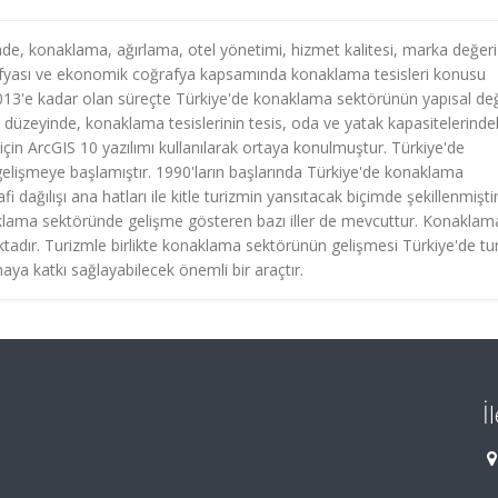
nde, konaklama, ağırlama, otel yönetimi, hizmet kalitesi, marka değeri
rafyası ve ekonomik coğrafya kapsamında konaklama tesisleri konusu
013'e kadar olan süreçte Türkiye'de konaklama sektörünün yapısal de
 düzeyinde, konaklama tesislerinin tesis, oda ve yatak kapasitelerinde
çin ArcGIS 10 yazılımı kullanılarak ortaya konulmuştur. Türkiye'de
gelişmeye başlamıştır. 1990'ların başlarında Türkiye'de konaklama
 dağılışı ana hatları ile kitle turizmin yansıtacak biçimde şekillenmiştir
aklama sektöründe gelişme gösteren bazı iller de mevcuttur. Konaklam
adır. Turizmle birlikte konaklama sektörünün gelişmesi Türkiye'de tu
aya katkı sağlayabilecek önemli bir araçtır.
İ