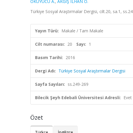
OKUYUCU A.
,
AKGİŞ İLHAN Ö.
Türkiye Sosyal Araştırmalar Dergisi, cilt.20, sa.1, ss
Yayın Türü:
Makale / Tam Makale
Cilt numarası:
20
Sayı:
1
Basım Tarihi:
2016
Dergi Adı:
Türkiye Sosyal Araştırmalar Dergisi
Sayfa Sayıları:
ss.249-269
Bilecik Şeyh Edebali Üniversitesi Adresli:
Evet
Özet
Türkçe
İngilizce