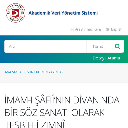
Akademik Veri Yönetim Sistemi
Araştırmacı Girişi
English
Ara
Detaylı Arama
ANA SAYFA
SON EKLENEN YAYINLAR
İMAM-I ŞÂFİÎ’NİN DİVANINDA
BİR SÖZ SANATI OLARAK
TEŞBİH-İ ZIMNÎ