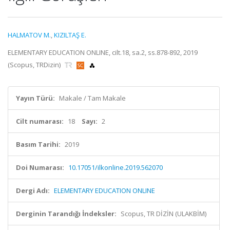
HALMATOV M.
,
KIZILTAŞ E.
ELEMENTARY EDUCATION ONLINE, cilt.18, sa.2, ss.878-892, 2019
(Scopus, TRDizin)
Yayın Türü:
Makale / Tam Makale
Cilt numarası:
18
Sayı:
2
Basım Tarihi:
2019
Doi Numarası:
10.17051/ilkonline.2019.562070
Dergi Adı:
ELEMENTARY EDUCATION ONLINE
Derginin Tarandığı İndeksler:
Scopus, TR DİZİN (ULAKBİM)