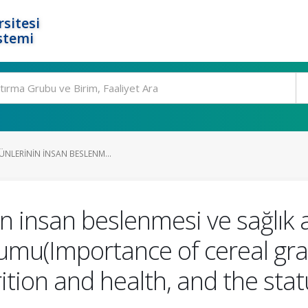
rsitesi
stemi
RÜNLERININ INSAN BESLENM...
nin insan beslenmesi ve sağlık
urumu(Importance of cereal gra
tion and health, and the statu