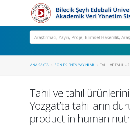
Bilecik Şeyh Edebali Ünive
Akademik Veri Yönetim Si
Ara
ANA SAYFA
SON EKLENEN YAYINLAR
TAHIL VE TAHIL Ü
Tahıl ve tahıl ürünleri
Yozgat’ta tahılların d
product in human nutri