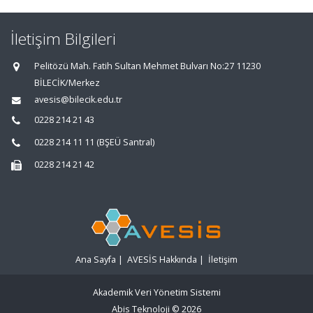
İletişim Bilgileri
Pelitözü Mah. Fatih Sultan Mehmet Bulvarı No:27 11230
BİLECİK/Merkez
avesis@bilecik.edu.tr
0228 214 21 43
0228 214 11 11 (BŞEÜ Santral)
0228 214 21 42
Ana Sayfa
|
AVESİS Hakkında
|
İletişim
Akademik Veri Yönetim Sistemi
Abis Teknoloji
© 2026