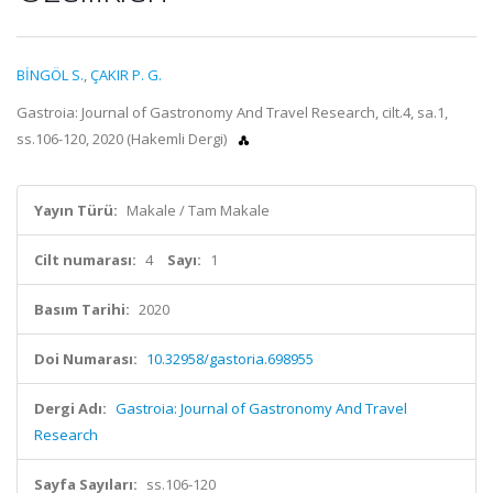
BİNGÖL S.
,
ÇAKIR P. G.
Gastroia: Journal of Gastronomy And Travel Research, cilt.4, sa.1,
ss.106-120, 2020 (Hakemli Dergi)
Yayın Türü:
Makale / Tam Makale
Cilt numarası:
4
Sayı:
1
Basım Tarihi:
2020
Doi Numarası:
10.32958/gastoria.698955
Dergi Adı:
Gastroia: Journal of Gastronomy And Travel
Research
Sayfa Sayıları:
ss.106-120