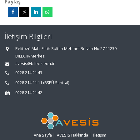
Paylaş
İletişim Bilgileri
Pelitözü Mah. Fatih Sultan Mehmet Bulvarı No:27 11230
BİLECİK/Merkez
avesis@bilecik.edu.tr
0228 214 21 43
0228 214 11 11 (BŞEÜ Santral)
0228 214 21 42
Ana Sayfa
|
AVESİS Hakkında
|
İletişim