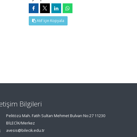
Atıf İçin Kopyala
letişim Bilgileri
Pelitözü Mah. Fatih Sultan Mehmet Bulvarı No:27 11230
BİLECİK/Merkez
avesis@bilecik.edu.tr