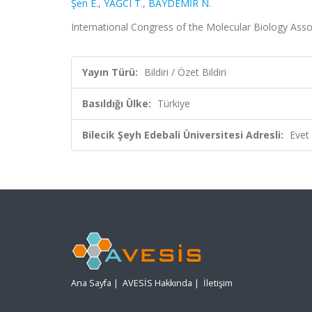
Şen E.
,
YAĞCI T.
,
BAYDEMİR N.
International Congress of the Molecular Biology Associ
Yayın Türü:
Bildiri / Özet Bildiri
Basıldığı Ülke:
Türkiye
Bilecik Şeyh Edebali Üniversitesi Adresli:
Evet
Ana Sayfa
|
AVESİS Hakkında
|
İletişim