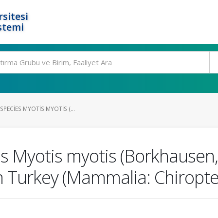
rsitesi
stemi
SPECIES MYOTIS MYOTIS (...
es Myotis myotis (Borkhausen
in Turkey (Mammalia: Chiropte