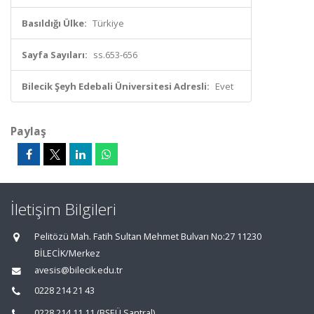
Basıldığı Ülke:
Türkiye
Sayfa Sayıları:
ss.653-656
Bilecik Şeyh Edebali Üniversitesi Adresli:
Evet
Paylaş
İletişim Bilgileri
Pelitözü Mah. Fatih Sultan Mehmet Bulvarı No:27 11230
BİLECİK/Merkez
avesis@bilecik.edu.tr
0228 214 21 43
0228 214 11 11 (BŞEÜ Santral)