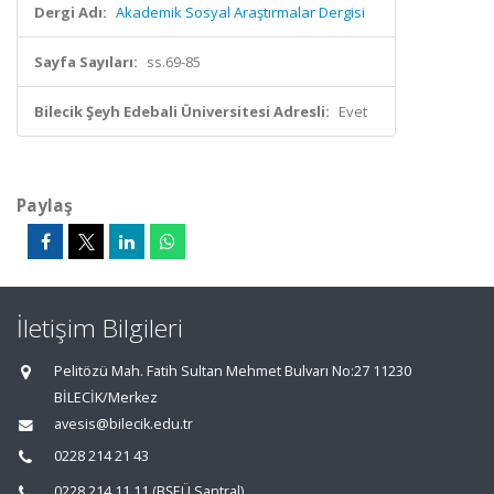
Dergi Adı:
Akademik Sosyal Araştırmalar Dergisi
Sayfa Sayıları:
ss.69-85
Bilecik Şeyh Edebali Üniversitesi Adresli:
Evet
Paylaş
İletişim Bilgileri
Pelitözü Mah. Fatih Sultan Mehmet Bulvarı No:27 11230
BİLECİK/Merkez
avesis@bilecik.edu.tr
0228 214 21 43
0228 214 11 11 (BŞEÜ Santral)