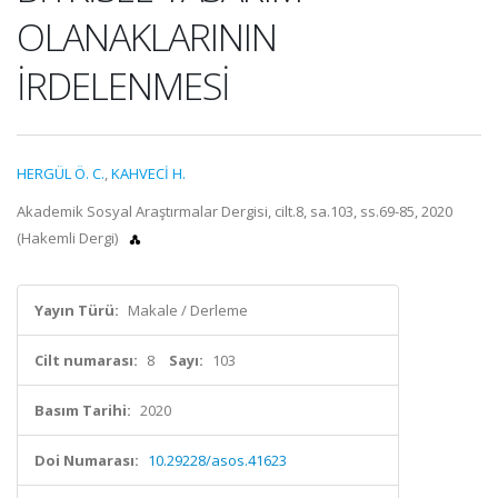
OLANAKLARININ
İRDELENMESİ
HERGÜL Ö. C.
,
KAHVECİ H.
Akademik Sosyal Araştırmalar Dergisi, cilt.8, sa.103, ss.69-85, 2020
(Hakemli Dergi)
Yayın Türü:
Makale / Derleme
Cilt numarası:
8
Sayı:
103
Basım Tarihi:
2020
Doi Numarası:
10.29228/asos.41623