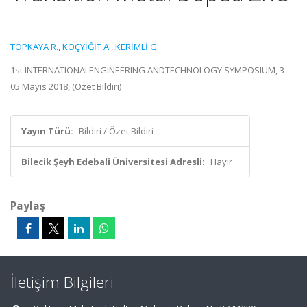
TOPKAYA R.
,
KOÇYİĞİT A.
,
KERİMLİ G.
1st INTERNATIONALENGINEERING ANDTECHNOLOGY SYMPOSIUM, 3 -
05 Mayıs 2018, (Özet Bildiri)
Yayın Türü:
Bildiri / Özet Bildiri
Bilecik Şeyh Edebali Üniversitesi Adresli:
Hayır
Paylaş
İletişim Bilgileri