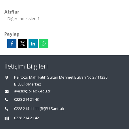
Atıflar
Diğer İndeksler: 1
Paylaş
İletişim Bilgileri
Pelitözü Mah. Fatih Sultan Mehmet Bulvarı No:27 11230
BİLECİK/Merkez
avesis@bilecik.edu.tr
0228 214 21 43
0228 214 11 11 (BŞEÜ Santral)
0228 214 21 42