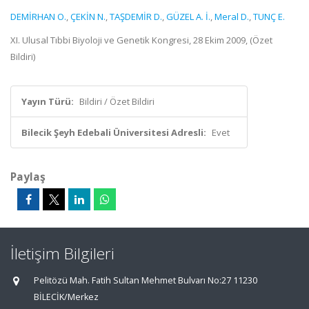
DEMİRHAN O.
,
ÇEKİN N.
,
TAŞDEMİR D.
,
GÜZEL A. İ.
,
Meral D.
,
TUNÇ E.
XI. Ulusal Tıbbi Biyoloji ve Genetik Kongresi, 28 Ekim 2009, (Özet
Bildiri)
Yayın Türü:
Bildiri / Özet Bildiri
Bilecik Şeyh Edebali Üniversitesi Adresli:
Evet
Paylaş
İletişim Bilgileri
Pelitözü Mah. Fatih Sultan Mehmet Bulvarı No:27 11230
BİLECİK/Merkez