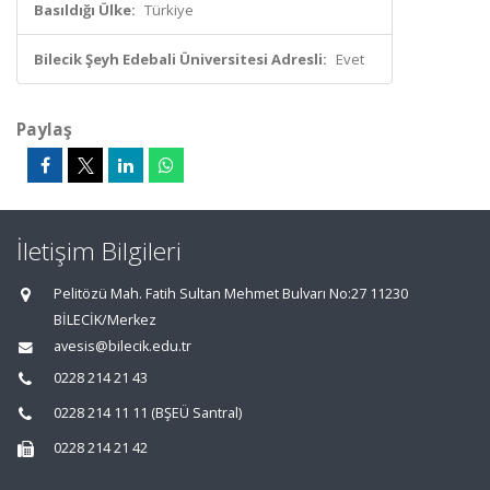
Basıldığı Ülke:
Türkiye
Bilecik Şeyh Edebali Üniversitesi Adresli:
Evet
Paylaş
İletişim Bilgileri
Pelitözü Mah. Fatih Sultan Mehmet Bulvarı No:27 11230
BİLECİK/Merkez
avesis@bilecik.edu.tr
0228 214 21 43
0228 214 11 11 (BŞEÜ Santral)
0228 214 21 42