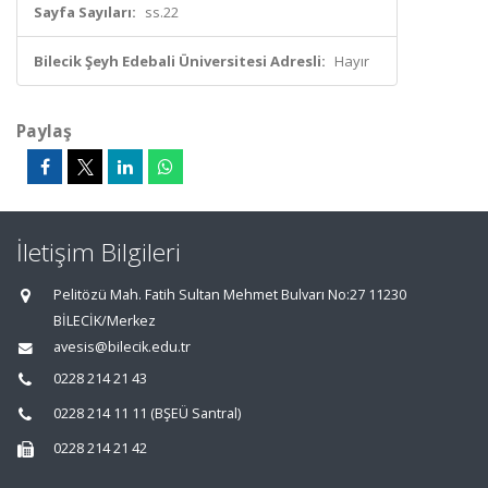
Sayfa Sayıları:
ss.22
Bilecik Şeyh Edebali Üniversitesi Adresli:
Hayır
Paylaş
İletişim Bilgileri
Pelitözü Mah. Fatih Sultan Mehmet Bulvarı No:27 11230
BİLECİK/Merkez
avesis@bilecik.edu.tr
0228 214 21 43
0228 214 11 11 (BŞEÜ Santral)
0228 214 21 42