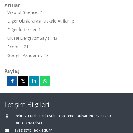
Atıflar
Web of Science: 2
Diğer Uluslararası Makale Atıfları: 6
Diğer İndeksler: 1
Ulusal Dergi Atıf Sayısı: 43
Scopus: 21
Google Akademik: 13
Paylaş
İletişim Bilgileri
Pelitözü Mah. Fatih Sultan Mehmet Bulvarı No:27 11230
BİLECİK/Merkez
avesis@bilecik.edu.tr