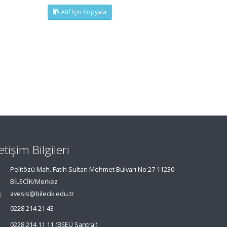
Atıf İçin Kopyala
letişim Bilgileri
Pelitözü Mah. Fatih Sultan Mehmet Bulvarı No:27 11230
BİLECİK/Merkez
avesis@bilecik.edu.tr
0228 214 21 43
0228 214 11 11 (BŞEÜ Santral)