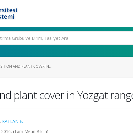
rsitesi
stemi
ITION AND PLANT COVER IN...
and plant cover in Yozgat ran
,
KATLAN E.
2016, (Tam Metin Bildiri)