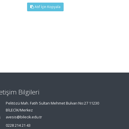
Atıf İçin Kopyala
letişim Bilgileri
Pelitözü Mah. Fatih Sultan Mehmet Bulvarı No:27 11230
BİLECİK/Merkez
avesis@bilecik.edu.tr
0228 214 21 43