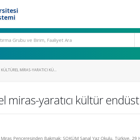
rsitesi
stemi
ÜLTÜREL MIRAS-YARATICI KÜ...
miras-yaratıcı kültür endüstri
Miras Penceresinden Bakmak: SOKÜM Sanal Yaz Okulu, Türkiye, 29 H