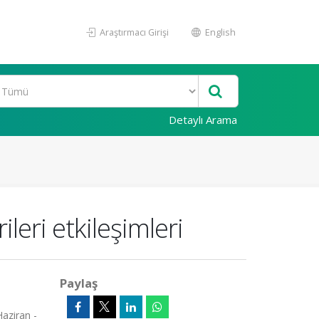
Araştırmacı Girişi
English
Detaylı Arama
leri etkileşimleri
Paylaş
aziran -