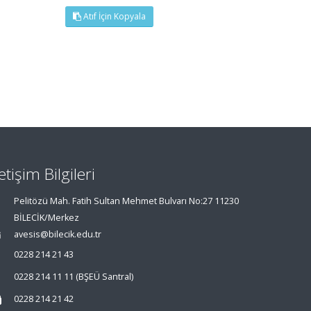
Atıf İçin Kopyala
letişim Bilgileri
Pelitözü Mah. Fatih Sultan Mehmet Bulvarı No:27 11230
BİLECİK/Merkez
avesis@bilecik.edu.tr
0228 214 21 43
0228 214 11 11 (BŞEÜ Santral)
0228 214 21 42