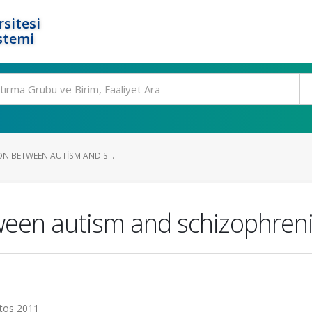
rsitesi
stemi
ION BETWEEN AUTISM AND S...
tween autism and schizophren
stos 2011