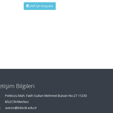
Atıf İçin Kopyala
letişim Bilgileri
Pelitözü Mah. Fatih Sultan Mehmet Bulvarı No:27 11230
BİLECİK/Merkez
avesis@bilecik.edu.tr