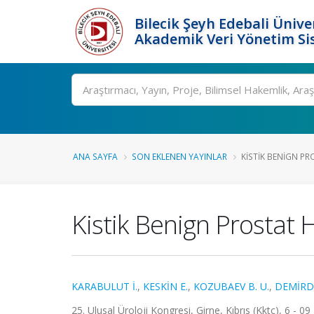
Bilecik Şeyh Edebali Ünive
Akademik Veri Yönetim Si
Ara
ANA SAYFA
SON EKLENEN YAYINLAR
KISTIK BENIGN PR
Kistik Benign Prostat H
KARABULUT İ.
,
KESKİN E.
,
KOZUBAEV B. U.
,
DEMİRD
25. Ulusal Üroloji Kongresi, Girne, Kıbrıs (Kktc), 6 - 09