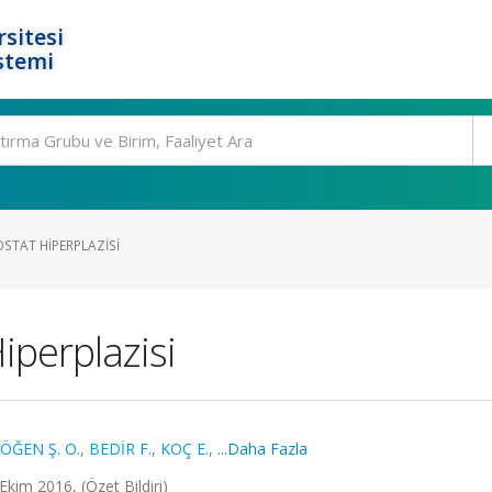
rsitesi
stemi
OSTAT HIPERPLAZISI
iperplazisi
ÖĞEN Ş. O.
,
BEDİR F.
,
KOÇ E.
,
...Daha Fazla
 Ekim 2016, (Özet Bildiri)