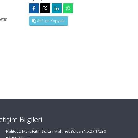
etin
Atıf İçin Kopyala
letişim Bilgileri
Pelitözü Mah. Fatih Sultan Mehmet Bulvarı No:27 11230