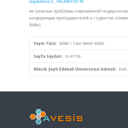
Gaydukova E.
,
HALMATOV M.
Актуальные проблемы современной гендерологии
конференции преподавателей и студентов «Универси
Bildiri)
Yayın Türü:
Bildiri / Tam Metin Bildiri
Sayfa Sayıları:
ss.47-56
Bilecik Şeyh Edebali Üniversitesi Adresli:
Evet